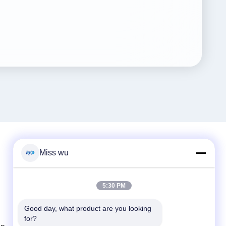
Miss wu
Contacto rápido
Teléfono
5:30 PM
86-0755-82153336
Good day, what product are you looking 
for?
El correo electrónico