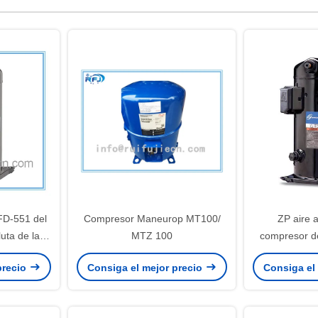
D-551 del
Compresor Maneurop MT100/
ZP aire acondicionado
uta de la
MTZ 100
compresor d
refrigeración de la serie de ZF
precio
Consiga el mejor precio
Consiga el