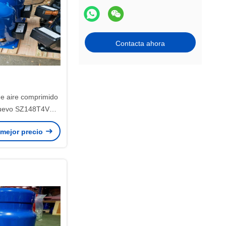
Contacta ahora
e aire comprimido
nuevo SZ148T4VC
Para partes HVAC
 mejor precio