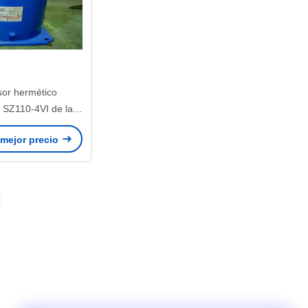
or hermético
SZ110-4VI de la
refrigeración para
 mejor precio
4A R407A R507A