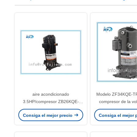
aire acondicionado
Modelo ZF34KQE-TF
3.5HP/compresor ZB26KQE-
compresor de la vol
PFJ-558 de del sitio fresco
Consiga el mejor precio
Consiga el mejor 