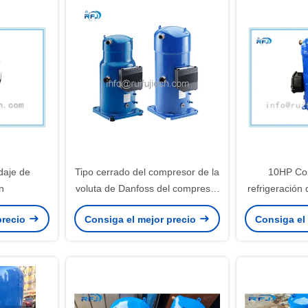
daje de
Tipo cerrado del compresor de la
10HP Co
n
voluta de Danfoss del compresor
refrigeración
del ejecutante de SM185S4CC
Sistema de re
precio
Consiga el mejor precio
Consiga el
acondicio
SM125-4Q