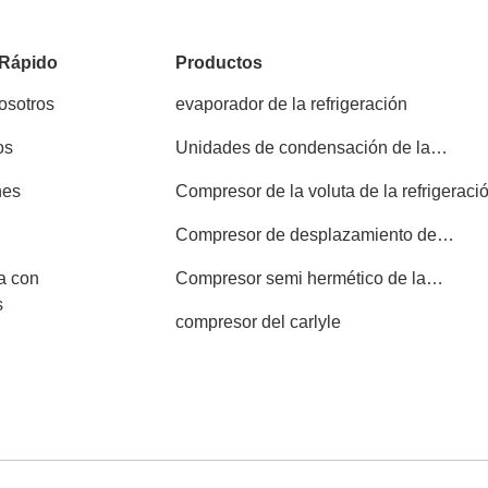
 Rápido
Productos
osotros
evaporador de la refrigeración
os
Unidades de condensación de la
refrigeración
nes
Compresor de la voluta de la refrigeraci
Compresor de desplazamiento de
Copeland
a con
Compresor semi hermético de la
s
refrigeración
compresor del carlyle