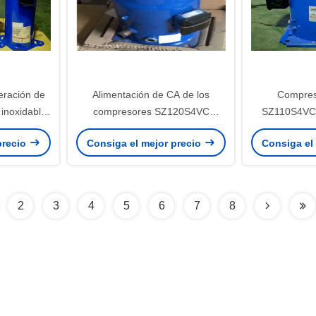
eración de
Alimentación de CA de los
Compres
inoxidable
compresores SZ120S4VC
SZ110S4VC 
4VI para
SZ120-4VI de la refrigeración del
voluta de la 
precio
Consiga el mejor precio
Consiga el
V/3/50HZ
artista 10HP garantía de 1 año
R134A R40
2
3
4
5
6
7
8