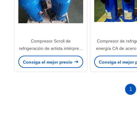
Compresor Scroll de
Compresor de refrig
refrigeración de artista intérprete
energía CA de acero 
o ejecutante SZ120S4VC SZ120-
SZ120S4VC SZ120-
Consiga el mejor precio
Consiga el mejor 
4VM R407 10HP
R134A R407C 400
1