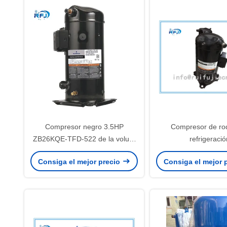
Compresor negro 3.5HP
Compresor de ro
ZB26KQE-TFD-522 de la voluta
refrigeració
de para el congelador/la cámara
Consiga el mejor precio
Consiga el mejor 
fría