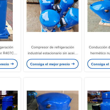
geración
Compresor de refrigeración
Conducción d
er R407C
industrial estacionario sin aceite
hermético 
4VAM 13HP
SZ161T4VC SZ161-4VAI Para
SZ148-4VAI 
precio
Consiga el mejor precio
Consiga el
enfriador HVAC