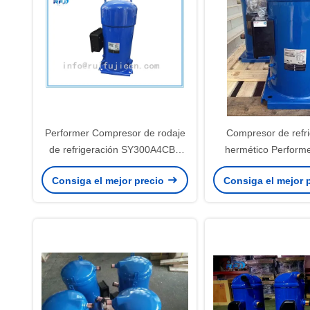
Performer Compresor de rodaje
Compresor de refri
de refrigeración SY300A4CBE
hermético Perform
SY300A4CBM 25HP
SZ161T4VC SZ161-
Consiga el mejor precio
Consiga el mejor 
50HZ/380V/3fase R22 R407C