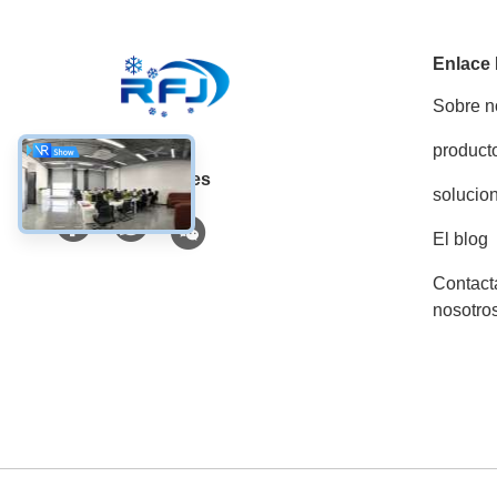
Enlace
Sobre n
product
Las redes sociales
solucio
El blog
Contact
nosotro