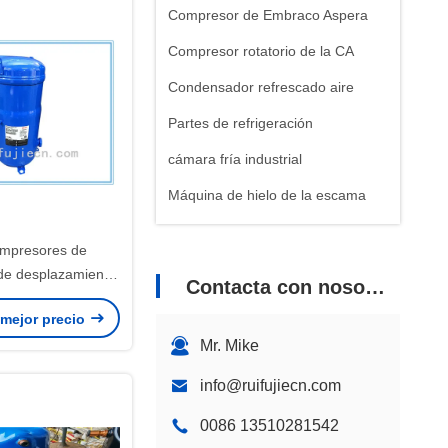
Compresor de Embraco Aspera
Compresor rotatorio de la CA
Condensador refrescado aire
Partes de refrigeración
cámara fría industrial
Máquina de hielo de la escama
Máquina de hielo de bloque
mpresores de
 de desplazamiento
Contacta con nosotros
frigeración de aire
 mejor precio
nado SM125S4QC
Mr. Mike
AI Performer
info@ruifujiecn.com
0086 13510281542