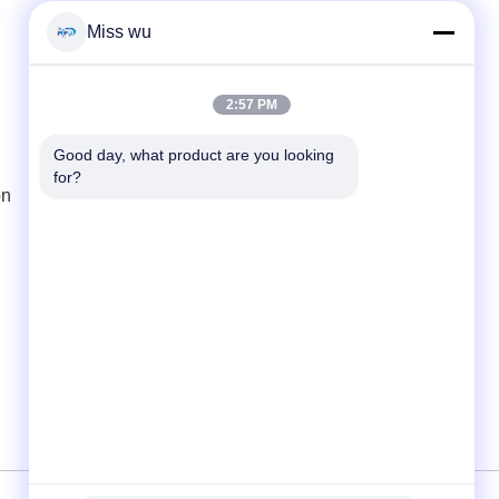
Miss wu
Contacto rápido
Teléfono
2:57 PM
86-0755-82153336
Good day, what product are you looking 
for?
El correo electrónico
ón
info@ruifujiecn.com
Dirección
Edificio 1, ciudad de Kangli, No. 66 de Pingji
Road, distrito de Longgang, Shenzhen
Guangdong China