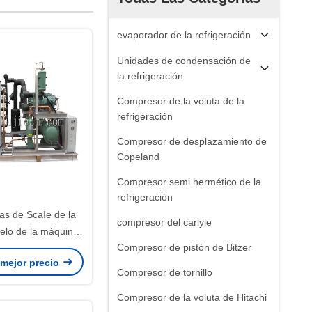
evaporador de la refrigeración
Unidades de condensación de
la refrigeración
Compresor de la voluta de la
refrigeración
Compresor de desplazamiento de
Copeland
Compresor semi hermético de la
refrigeración
as de ScaIe de la
compresor del carlyle
elo de la máquina
Compresor de pistón de Bitzer
media de material
 mejor precio
ero inoxidable 304
Compresor de tornillo
Compresor de la voluta de Hitachi