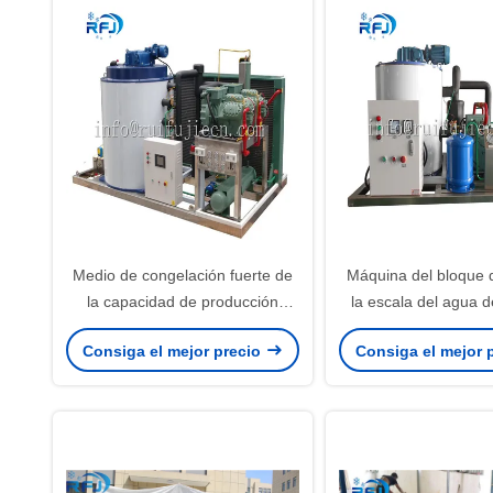
Medio de congelación fuerte de
Máquina del bloque d
la capacidad de producción
la escala del agua 
R404A del fabricante de hielo de
LVD del fabricante de
Consiga el mejor precio
Consiga el mejor 
la escama de la tonelada del
escama de la en
agua dulce 1-20
certificado