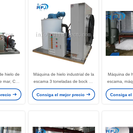
e hielo de
Máquina de hielo industrial de la
Máquina de hi
de mar, CE
escama 3 toneladas de bock de
escama, máqu
 hielo de la
380V/50HZ/compresor de
hielo 380V/5
precio
Consiga el mejor precio
Consiga el
cimera
Bitzer/de