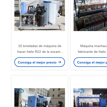
10 toneladas de máquina de
Máquina machaca
hacer hielo R22 de la escama
fabricante de hielo
industrial/condición refrigerante
salada de 3 toneladas
Consiga el mejor precio
Consiga el mejor 
de R404A nueva
de hielo durable de
garantía de 1