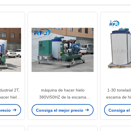
dustrial 2T,
máquina de hacer hielo
1-30 tonelad
acer hielo
380V/50HZ de la escama
escama de hi
la escama
industrial del tubo 1-60t/24h con
de la talla 
precio
Consiga el mejor precio
Consiga el
la certificación del CE
grande del ac