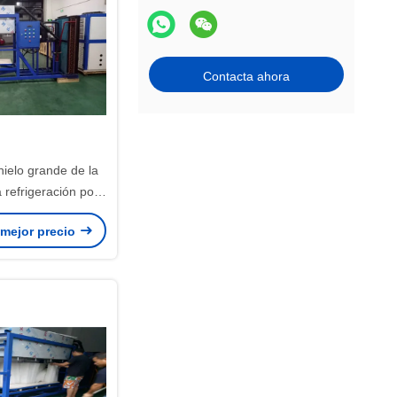
Contacta ahora
ielo grande de la
 refrigeración por
ladas de vida útil
 mejor precio
gerante para los
riscos