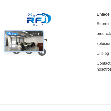
Enlace
Sobre n
product
Las redes sociales
solucio
El blog
Contact
nosotro