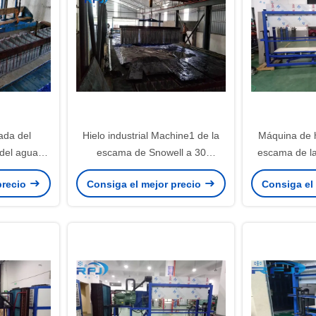
da del
Hielo industrial Machine1 de la
Máquina de h
 del agua
escama de Snowell a 30
escama de la
, fabricante
toneladas de grueso de
agua 10 tone
precio
Consiga el mejor precio
Consiga el
 la escama
1.5~2.2m m para los pescados
larga refri
 año
ma