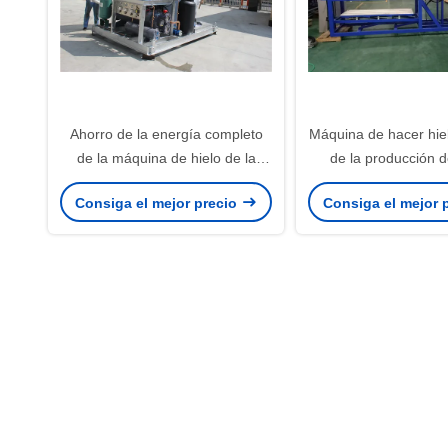
Ahorro de la energía completo
Máquina de hacer hiel
de la máquina de hielo de la
de la producción d
escama del control automático
máquina 50Hz del fab
Consiga el mejor precio
Consiga el mejor 
para la transformación de los
hielo 380V
alimentos