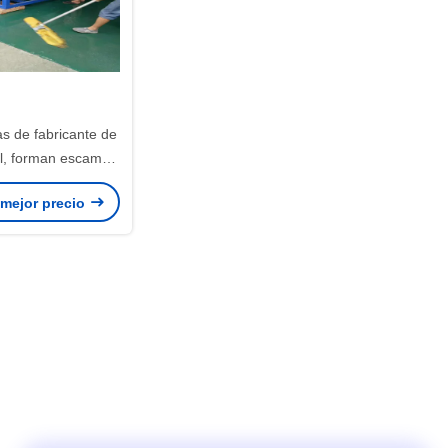
as de fabricante de
ial, forman escamas
acer hielo para la
 mejor precio
del agua de mar