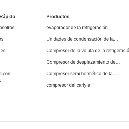
 Rápido
Productos
osotros
evaporador de la refrigeración
os
Unidades de condensación de la
refrigeración
nes
Compresor de la voluta de la refrigeraci
Compresor de desplazamiento de
Copeland
a con
Compresor semi hermético de la
s
refrigeración
compresor del carlyle