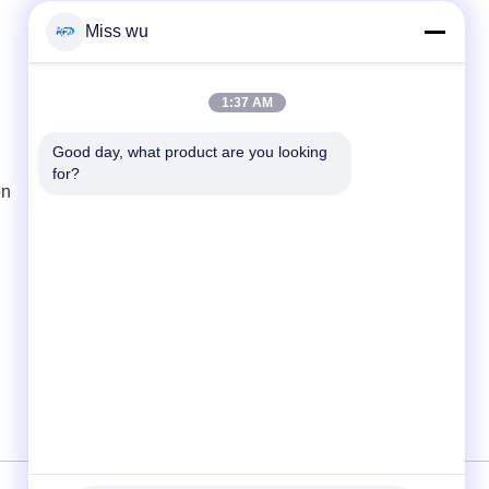
Miss wu
Contacto rápido
Teléfono
1:37 AM
86-0755-82153336
Good day, what product are you looking 
for?
El correo electrónico
ón
info@ruifujiecn.com
Dirección
Edificio 1, ciudad de Kangli, No. 66 de Pingji
Road, distrito de Longgang, Shenzhen
Guangdong China