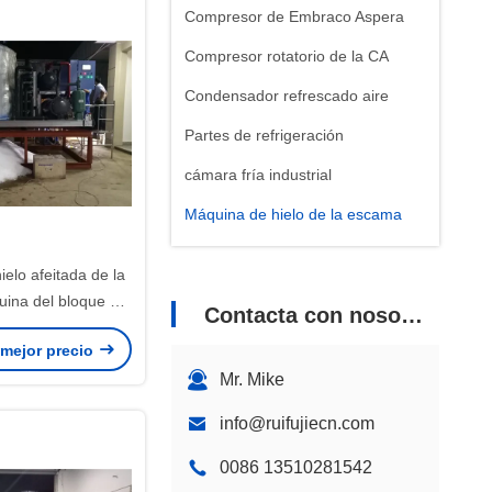
Compresor de Embraco Aspera
Compresor rotatorio de la CA
Condensador refrescado aire
Partes de refrigeración
cámara fría industrial
Máquina de hielo de la escama
Máquina de hielo de bloque
elo afeitada de la
ina del bloque de
Contacta con nosotros
0Hz/3P garantía de
 mejor precio
1 año
Mr. Mike
info@ruifujiecn.com
0086 13510281542