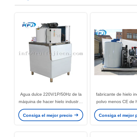
Agua dulce 220V/1P/50Hz de la
fabricante de hielo in
máquina de hacer hielo industrial
polvo menos CE de h
de 3 toneladas para la zona de
de la máquina de 
Consiga el mejor precio
Consiga el mejor 
pesca
certificado