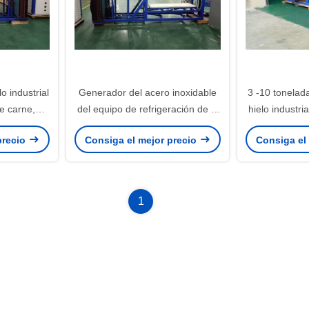
o industrial
Generador del acero inoxidable
3 -10 tonelad
e carne,
del equipo de refrigeración de la
hielo industr
ricante de
máquina de hielo de la escama
máquina de h
precio
Consiga el mejor precio
Consiga el
del agua marina
industria 
1