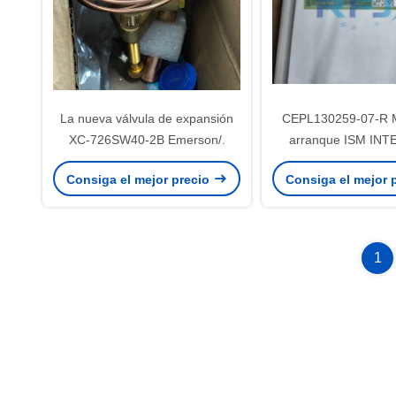
La nueva válvula de expansión
CEPL130259-07-R 
XC-726SW40-2B Emerson/.
arranque ISM IN
Carrier
Consiga el mejor precio
Consiga el mejor 
1