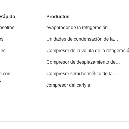
 Rápido
Productos
osotros
evaporador de la refrigeración
os
Unidades de condensación de la
refrigeración
nes
Compresor de la voluta de la refrigeraci
Compresor de desplazamiento de
Copeland
a con
Compresor semi hermético de la
s
refrigeración
compresor del carlyle