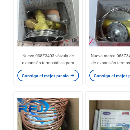
Nuevo 068Z3403 válvula de
Nueva marca 068Z34
expansión termostática para
de expansión termos
refrigerantes R404A/R507A
con 0,29 kg de pe
Consiga el mejor precio
Consiga el mejor 