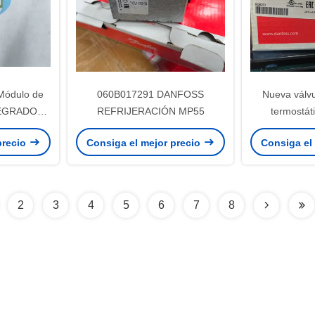
Módulo de
060B017291 DANFOSS
Nueva válv
TEGRADO
REFRIJERACIÓN MP55
termostát
06
precio
Consiga el mejor precio
Consiga el
2
3
4
5
6
7
8