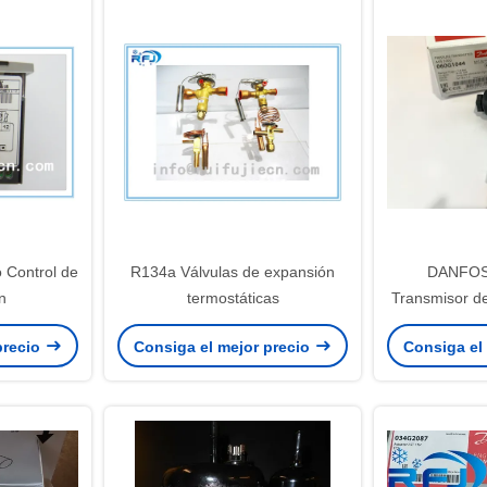
o Control de
R134a Válvulas de expansión
DANFOS
n
termostáticas
Transmisor d
neto de 0,
precio
Consiga el mejor precio
Consiga el
primas rastre
perso