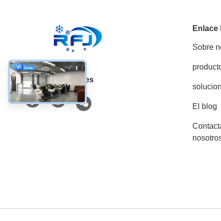
Enlace
Sobre n
product
Las redes sociales
solucio
El blog
Contact
nosotro