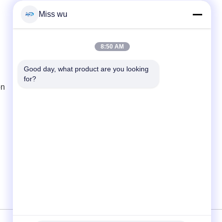
Miss wu
Contacto rápido
Teléfono
8:50 AM
86-0755-82153336
Good day, what product are you looking 
for?
El correo electrónico
ón
info@ruifujiecn.com
Dirección
Edificio 1, ciudad de Kangli, No. 66 de Pingji
Road, distrito de Longgang, Shenzhen
Guangdong China