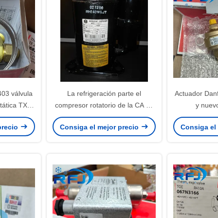
03 válvula
La refrigeración parte el
Actuador Danf
tática TXV
compresor rotatorio de la CA de
y nuev
so neto
Mitsubishi RS232 1.5HP
precio
Consiga el mejor precio
Consiga el