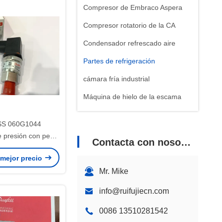
Compresor de Embraco Aspera
Compresor rotatorio de la CA
Condensador refrescado aire
Partes de refrigeración
cámara fría industrial
Máquina de hielo de la escama
Máquina de hielo de bloque
S 060G1044
e presión con peso
Contacta con nosotros
157 KG, materias
 mejor precio
ables y opciones de
Mr. Mike
nalización
info@ruifujiecn.com
0086 13510281542