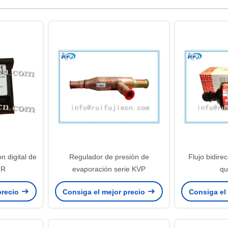
n digital de
Regulador de presión de
Flujo bidirec
IR
evaporación serie KVP
q
precio
Consiga el mejor precio
Consiga el