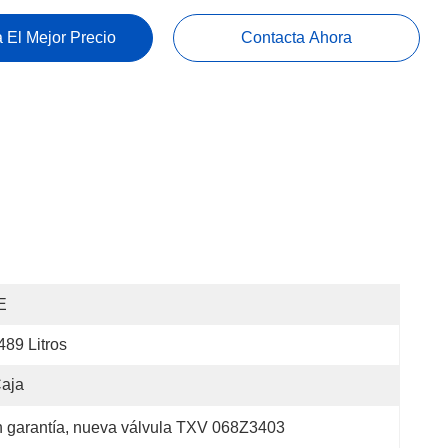
 El Mejor Precio
Contacta Ahora
E
489 Litros
aja
n garantía
, 
nueva válvula TXV 068Z3403