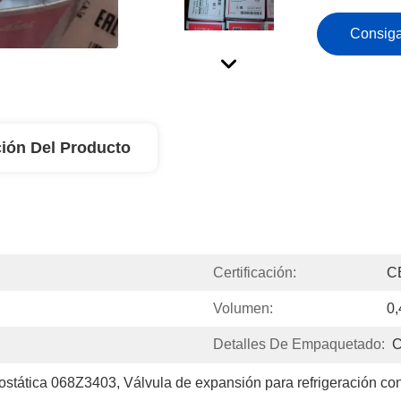
Consiga
ión Del Producto
Certificación:
C
Volumen:
0,
Detalles De Empaquetado:
C
mostática 068Z3403
, 
Válvula de expansión para refrigeración co