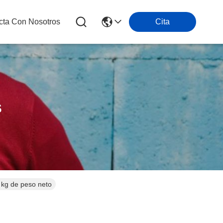
cta Con Nosotros
Cita
s
 kg de peso neto