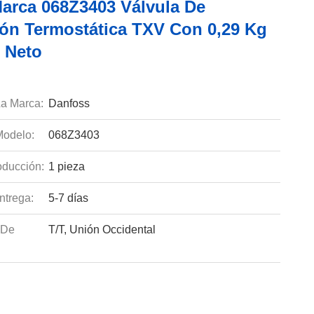
arca 068Z3403 Válvula De
ón Termostática TXV Con 0,29 Kg
 Neto
a Marca:
Danfoss
odelo:
068Z3403
ducción:
1 pieza
ntrega:
5-7 días
 De
T/T, Unión Occidental