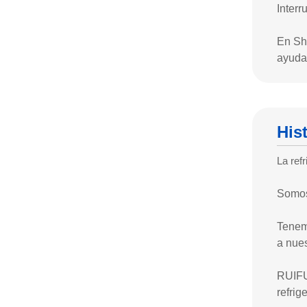
Interr
En Sh
ayuda
His
La ref
Somos
Tenemo
a nues
RUIFUJ
refrig