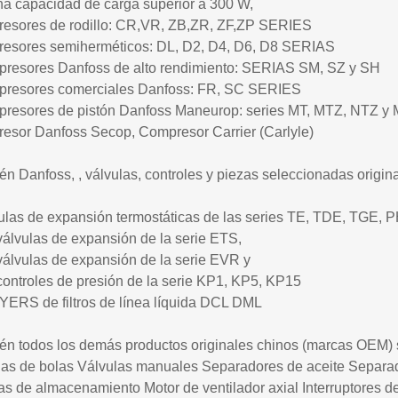
na capacidad de carga superior a 300 W,
esores de rodillo: CR,VR, ZB,ZR, ZF,ZP SERIES
esores semiherméticos: DL, D2, D4, D6, D8 SERIAS
presores Danfoss de alto rendimiento: SERIAS SM, SZ y SH
presores comerciales Danfoss: FR, SC SERIES
presores de pistón Danfoss Maneurop: series MT, MTZ, NTZ y
esor Danfoss Secop, Compresor Carrier (Carlyle)
n Danfoss, , válvulas, controles y piezas seleccionadas origina
vulas de expansión termostáticas de las series TE, TDE, TGE, 
válvulas de expansión de la serie ETS,
válvulas de expansión de la serie EVR y
controles de presión de la serie KP1, KP5, KP15
YERS de filtros de línea líquida DCL DML
én todos los demás productos originales chinos (marcas OEM) s
las de bolas Válvulas manuales Separadores de aceite Separad
as de almacenamiento Motor de ventilador axial Interruptores d