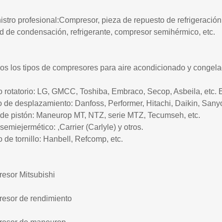
stro profesional:Compresor, pieza de repuesto de refrigeración
d de condensación, refrigerante, compresor semihérmico, etc.
os los tipos de compresores para aire acondicionado y congela
o rotatorio: LG, GMCC, Toshiba, Embraco, Secop, Asbeila, etc. El 
o de desplazamiento: Danfoss, Performer, Hitachi, Daikin, Sanyo
 de pistón: Maneurop MT, NTZ, serie MTZ, Tecumseh, etc.
semiejermético: ,
Carrier (Carlyle) y otros.
o de tornillo: Hanbell, Refcomp, etc.
esor Mitsubishi
esor de rendimiento