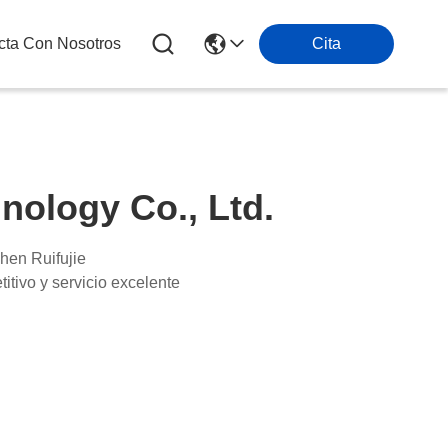
cta Con Nosotros
Cita
nology Co., Ltd.
hen Ruifujie
itivo y servicio excelente