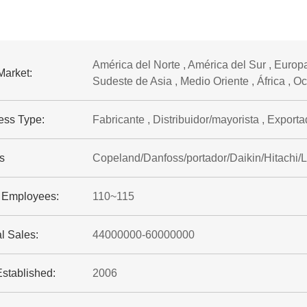
América del Norte , América del Sur , Europa 
Market:
Sudeste de Asia , Medio Oriente , África , O
ess Type:
Fabricante , Distribuidor/mayorista , Exporta
s
Copeland/Danfoss/portador/Daikin/Hitachi/
f Employees:
110~115
l Sales:
44000000-60000000
Established:
2006