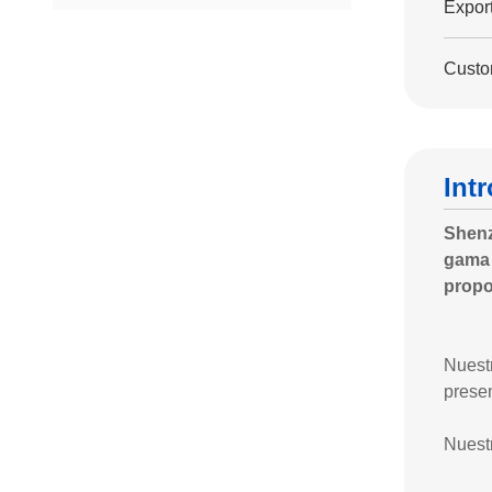
Export
Custo
Int
Shenz
gama 
propo
Nuest
prese
Nuestr