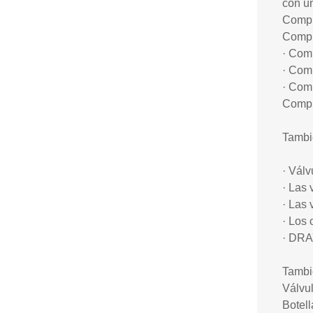
con u
Compr
Compr
· Com
· Com
· Com
Compr
Tambié
· Vál
· Las 
· Las 
· Los 
· DRA
Tambi
Válvu
Botell