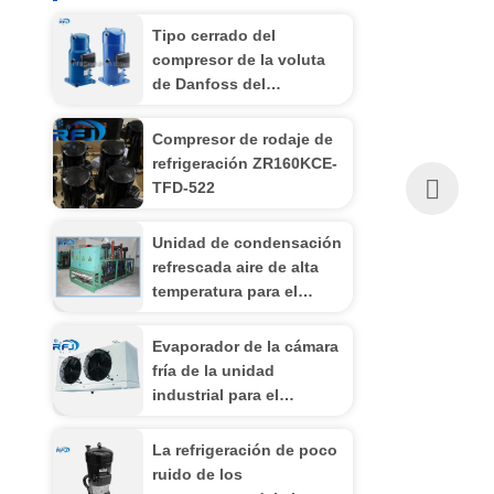
Tipo cerrado del
compresor de la voluta
de Danfoss del
compresor del ejecutante
de SM185S4CC
Compresor de rodaje de
refrigeración ZR160KCE-
TFD-522
Unidad de condensación
refrescada aire de alta
temperatura para el
congelador de ráfaga,
estante del compresor de
Evaporador de la cámara
tres tornillos
fría de la unidad
industrial para el
compresor del aire
acondicionado
La refrigeración de poco
ruido de los