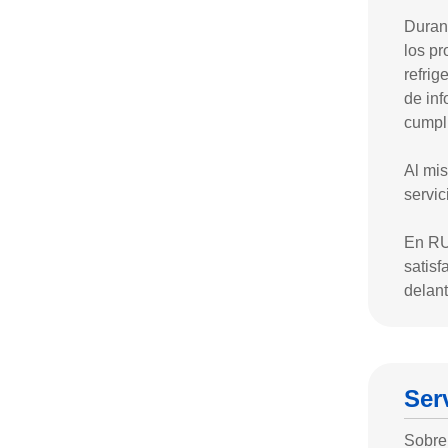
Duran
los pr
refrig
de inf
cumpli
Al mi
servic
En RUI
satisf
delant
Ser
Sobre