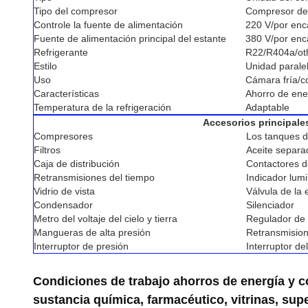
Tipo del compresor
Compresor de
Controle la fuente de alimentación
220 V/por enc
Fuente de alimentación principal del estante
380 V/por enc
Refrigerante
R22/R404a/ot
Estilo
Unidad parale
Uso
Cámara fría/co
Características
Ahorro de ene
Temperatura de la refrigeración
Adaptable
Accesorios principale
Compresores
Los tanques 
Filtros
Aceite separa
Caja de distribución
Contactores d
Retransmisiones del tiempo
Indicador lum
Vidrio de vista
Válvula de la 
Condensador
Silenciador
Metro del voltaje del cielo y tierra
Regulador de 
Mangueras de alta presión
Retransmision
Interruptor de presión
Interruptor de
Condiciones de trabajo ahorros de energía y c
sustancia química, farmacéutico, vitrinas, sup