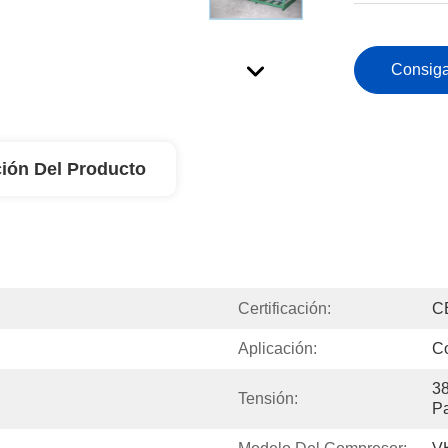
Consiga
ión Del Producto
Certificación:
C
Aplicación:
Co
38
Tensión:
Pa