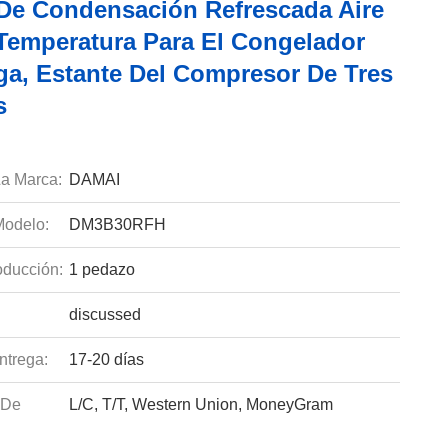
De Condensación Refrescada Aire
 Temperatura Para El Congelador
ga, Estante Del Compresor De Tres
s
a Marca:
DAMAI
odelo:
DM3B30RFH
ducción:
1 pedazo
discussed
ntrega:
17-20 días
 De
L/C, T/T, Western Union, MoneyGram