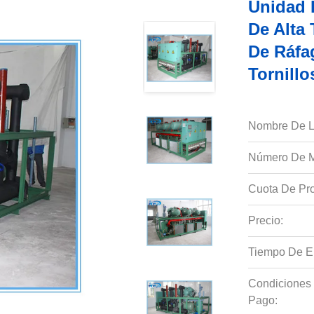
Unidad 
De Alta
De Ráfa
Tornillo
Nombre De L
Número De M
Cuota De Pro
Precio:
Tiempo De E
Condiciones
Pago: