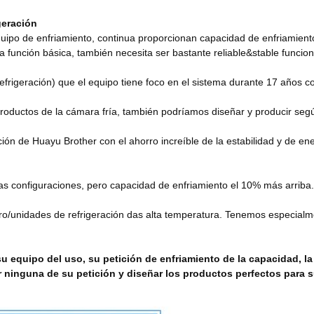
geración
uipo de enfriamiento, continua proporcionan capacidad de enfriamiento 
 la función básica, también necesita ser bastante reliable&stable funci
igeración) que el equipo tiene foco en el sistema durante 17 años con
roductos de la cámara fría, también podríamos diseñar y producir segú
ión de Huayu Brother con el ahorro increíble de la estabilidad y de ene
as configuraciones, pero capacidad de enfriamiento el 10% más arriba.
o/unidades de refrigeración das alta temperatura. Tenemos especialmen
 equipo del uso, su petición de enfriamiento de la capacidad, la 
er ninguna de su petición y diseñar los productos perfectos para