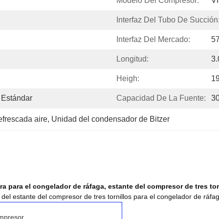
Modelo Del Compresor:
V
Interfaz Del Tubo De Succión
Interfaz Del Mercado:
5
Longitud:
3
Heigh:
1
Estándar
Capacidad De La Fuente:
3
frescada aire
, 
Unidad del condensador de Bitzer
a para el congelador de ráfaga, estante del compresor de tres tor
a del estante del compresor de tres tornillos para el congelador de r
mpresor