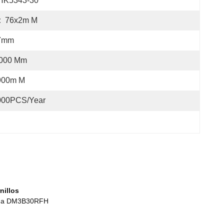
HK5343-30
:
76x2m M
7mm
.000 Mm
900m M
000PCS/Year
nillos
áfaga DM3B30RFH