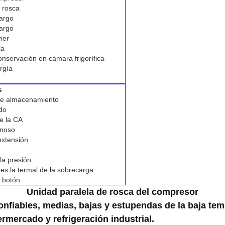
 rosca
argo
argo
her
la
nservación en cámara frigorífica
rgía
s
de almacenamiento
do
e la CA
inoso
extensión
la presión
es la termal de la sobrecarga
l botón
Unidad paralela de rosca del compresor
onfiables, medias, bajas y estupendas de la baja te
ermercado y refrigeración industrial.