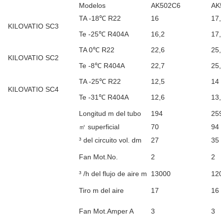
Modelos
AK502C6
AK
TA -18℃ R22
16
17
KILOVATIO SC3
Te -25℃ R404A
16,2
17
TA 0℃ R22
22,6
25
KILOVATIO SC2
Te -8℃ R404A
22,7
25
TA -25℃ R22
12,5
14
KILOVATIO SC4
Te -31℃ R404A
12,6
13
Longitud m del tubo
194
25
㎡ superficial
70
94
³ del circuito vol. dm
27
35
Fan Mot.No.
2
2
³ /h del flujo de aire m
13000
12
Tiro m del aire
17
16
Fan Mot.Amper A
3
3