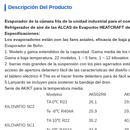
Descripción Del Producto
Evaporador de la cámara fría de la unidad industrial para el c
Refrigerador de aire de las ALCAS de Evaportor HEATCRAFT de 
Especificaciones:
Los evaporadores están con las fans axiales, eficacia de baja po
Evaporador de Bohn:
1.
Modelo y gama extendidos de la capacidad. Gama media de los tem
Gama a baja temperatura, 22 modelos, 1 ~ 5 fans, 1 ~ 12 kilovatios
2. barras más grandes de la suspensión con los pies agarrados está
acceso de apertura delantero fácil de las características del diseño
el tablero eléctrico 4.The es el hacer frente delantero para de fácil a
5.Lanyards se incluyen para sostener la bandeja del dren.
Serie de AK/KT para la temperatura media:
Modelos
AK502R6
AK
TA 0℃ R22
26,1
29
KILOVATIO SC2
Te -8℃ R404A
25,9
29
TA 10℃ R22
35,2
40
KILOVATIO SC1
Te 0℃ R404A
34,8
39