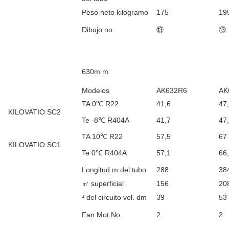
Peso neto kilogramo
175
19
Dibujo no.
⑬
⑬
630m m
Modelos
AK632R6
AK
TA 0℃ R22
41,6
47
KILOVATIO SC2
Te -8℃ R404A
41,7
47
TA 10℃ R22
57,5
67
KILOVATIO SC1
Te 0℃ R404A
57,1
66
Longitud m del tubo
288
38
㎡ superficial
156
20
³ del circuito vol. dm
39
53
Fan Mot.No.
2
2