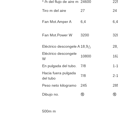
³ /h del flujo de aire m
24600
22
Tiro m del aire
27
24
Fan Mot.Amper A
6,4
6,4
Fan Mot.Power W
3200
32
Eléctrico descongele A
18,9△
28
Eléctrico descongele
10800
16
W
En pulgada del tubo.
7/8
1-1
Hacia fuera pulgada
7/8
2-1
del tubo
Peso neto kilogramo
245
28
Dibujo no.
⑯
⑯
500m m