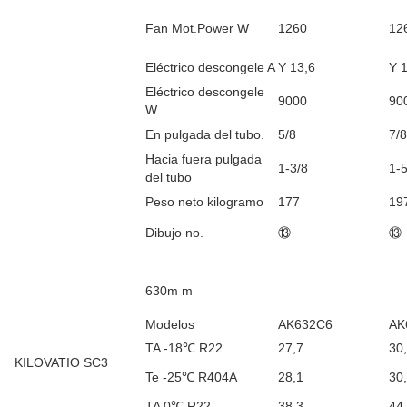
Fan Mot.Power W
1260
12
Eléctrico descongele A
Y 13,6
Y 
Eléctrico descongele
9000
90
W
En pulgada del tubo.
5/8
7/8
Hacia fuera pulgada
1-3/8
1-5
del tubo
Peso neto kilogramo
177
19
Dibujo no.
⑬
⑬
630m m
Modelos
AK632C6
AK
TA -18℃ R22
27,7
30
KILOVATIO SC3
Te -25℃ R404A
28,1
30
TA 0℃ R22
38,3
44