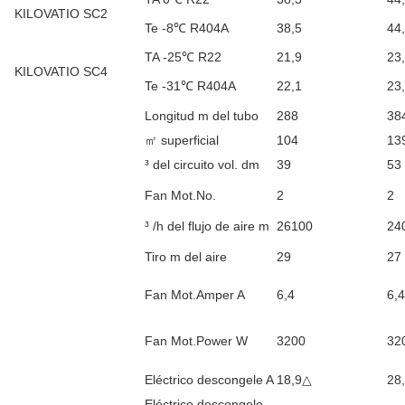
KILOVATIO SC2
Te -8℃ R404A
38,5
44
TA -25℃ R22
21,9
23
KILOVATIO SC4
Te -31℃ R404A
22,1
23
Longitud m del tubo
288
38
㎡ superficial
104
13
³ del circuito vol. dm
39
53
Fan Mot.No.
2
2
³ /h del flujo de aire m
26100
24
Tiro m del aire
29
27
Fan Mot.Amper A
6,4
6,4
Fan Mot.Power W
3200
32
Eléctrico descongele A
18,9△
28
Eléctrico descongele