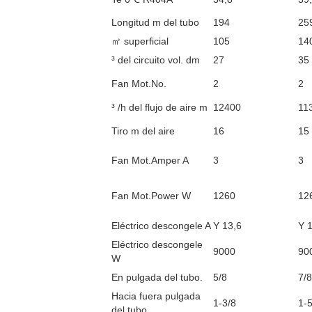
Longitud m del tubo
194
25
㎡ superficial
105
14
³ del circuito vol. dm
27
35
Fan Mot.No.
2
2
³ /h del flujo de aire m
12400
11
Tiro m del aire
16
15
Fan Mot.Amper A
3
3
Fan Mot.Power W
1260
12
Eléctrico descongele A
Y 13,6
Y 
Eléctrico descongele
9000
90
W
En pulgada del tubo.
5/8
7/8
Hacia fuera pulgada
1-3/8
1-5
del tubo