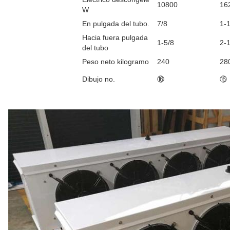
10800
16
W
En pulgada del tubo.
7/8
1-1
Hacia fuera pulgada
1-5/8
2-1
del tubo
Peso neto kilogramo
240
28
Dibujo no.
⑯
⑯