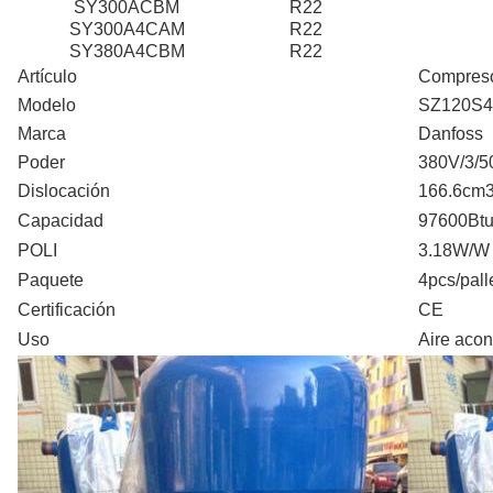
SY300ACBM
R22
SY300A4CAM
R22
SY380A4CBM
R22
Artículo
Compresor
Modelo
SZ120S
Marca
Danfoss
Poder
380V/3/5
Dislocación
166.6cm3
Capacidad
97600Btu
POLI
3.18W/W
Paquete
4pcs/pall
Certificación
CE
Uso
Aire aco