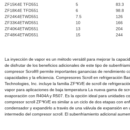
ZF15K4E TFD551
5
83.3
ZF18K4E TFD551
6
98.8
ZF24K4ETWD551
7.5
126
ZF33K4ETWD551
10
166
ZF40K4ETWD551
13
204
ZF48K4ETWD551
15
244
La inyección de vapor es un método versátil para mejorar la capacid
de disfrutar de los beneficios adicionales de este tipo de subenfri
compresor Scroll® permite importantes ganancias de rendimiento co
capacidades y la eficiencia. Compresores Scroll en refrigeración B
Technologies, Inc. incluye la familia ZF*KVE de scroll de refrigeraci
vapor para aplicaciones de baja temperatura La nueva gama de scrol
evaporación con R404A y R507. Es la opción ideal para unidades cond
compresor scroll ZF*KVE es similar a un ciclo de dos etapas con enf
condensador y expandirlo a través de una válvula de expansión en 
intermedio del compresor scroll. El subenfriamiento adicional aume