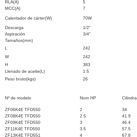
RLA(A)
5
MCC(A)
7
Calentador de cárter(W)
70W
Descarga
1/2"
Aspiración
3/4"
Tamaños(mm)
L
242
W
242
H
383
Llenado de aceite(L)
1.5
Peso bruto(kgs)
26
Nº de modelo
Nom HP
Cilindr
ZF06K4E TFD550
2
34
ZF08K4E TFD550
2.5
41.9
ZF09K4E TFD550
3
46.4
ZF11K4E TFD550
3.5
57.5
ZF13K4E TFD551
4
67.8