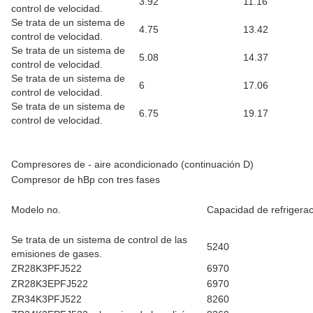
3.92
11.16
control de velocidad.
Se trata de un sistema de
4.75
13.42
control de velocidad.
Se trata de un sistema de
5.08
14.37
control de velocidad.
Se trata de un sistema de
6
17.06
control de velocidad.
Se trata de un sistema de
6.75
19.17
control de velocidad.
Compresores de - aire acondicionado (continuación D)
Compresor de hBp con tres fases
Modelo no.
Capacidad de refrigerac
Se trata de un sistema de control de las
5240
emisiones de gases.
ZR28K3PFJ522
6970
ZR28K3EPFJ522
6970
ZR34K3PFJ522
8260