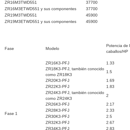
ZR16M3TWD551
37700
ZR16M3ETWD551 y sus componentes
37700
ZR19M3TWD551
45900
ZR19M3ETWD551 y sus componentes
45900
Potencia de 
Fase
Modelo
caballos/HP
ZR16K3-PFJ
1.33
ZR18K3-PFJ, también conocido
1.5
como ZR18K3
ZR20K3-PFJ
1.69
ZR22K3-PFJ
1.83
ZR24K3-PFJ, también conocido
2
como ZR24K3
ZR26K3-PFJ
2.17
ZR28K3-PFJ
2.33
Fase 1
ZR30K3-PFJ
2.5
ZR32K3-PFJ
2.67
ZR34K3-PFJ
2.83