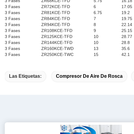
3 Fases
ZR68KCE-TFD
5.75
16.18
3 Fases
ZR72KCE-TFD
6
17.05
3 Fases
ZR81KCE-TFD
6.75
19.2
3 Fases
ZR84KCE-TFD
7
19.75
3 Fases
ZR94KCE-TFD
8
22.14
3 Fases
ZR108KCE-TFD
9
25.15
3 Fases
ZR125KCE-TFD
10
28.77
3 Fases
ZR144KCE-TFD
10
28.8
3 Fases
ZR160KCE-TWD
13
35.6
3 Fases
ZR250KCE-TWC
15
42.1
Las Etiquetas:
Compresor De Aire De Rosca