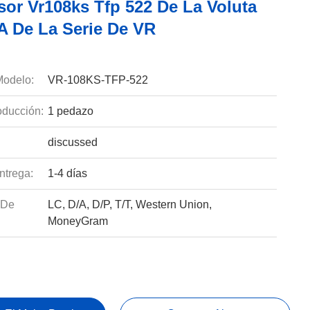
or Vr108ks Tfp 522 De La Voluta
A De La Serie De VR
odelo:
VR-108KS-TFP-522
ducción:
1 pedazo
discussed
ntrega:
1-4 días
 De
LC, D/A, D/P, T/T, Western Union,
MoneyGram