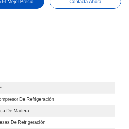
 El Mejor Precio
Contacta Ahora
E
mpresor De Refrigeración
aja De Madera
ezas De Refrigeración