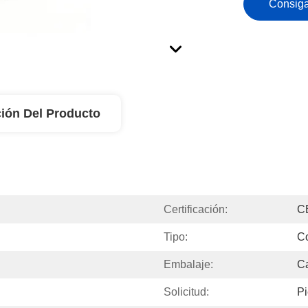
Consiga
ión Del Producto
Certificación:
C
Tipo:
Co
Embalaje:
C
Solicitud:
Pi