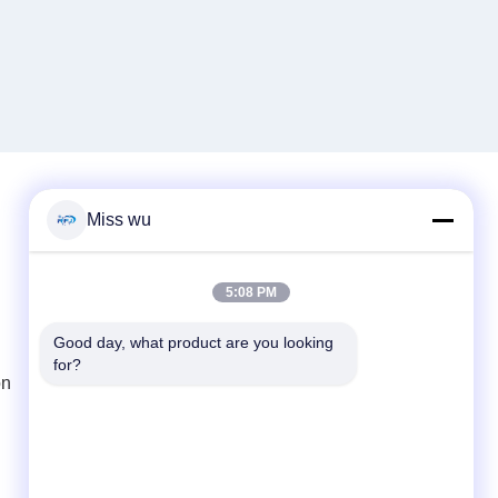
Miss wu
Contacto rápido
Teléfono
5:08 PM
86-0755-82153336
Good day, what product are you looking 
for?
El correo electrónico
ón
info@ruifujiecn.com
Dirección
Edificio 1, ciudad de Kangli, No. 66 de Pingji