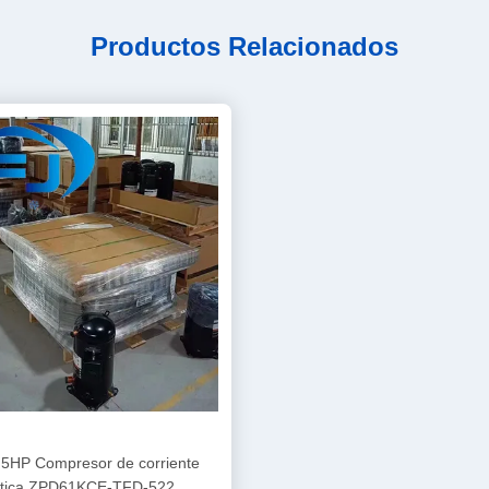
Productos Relacionados
5HP Compresor de corriente
stica ZPD61KCE-TFD-522