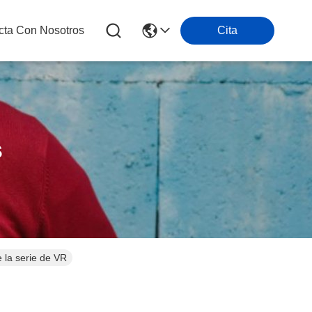
cta Con Nosotros
Cita
s
Compresor Vr108ks Tfp 522 de la voluta de la CA de la serie de VR