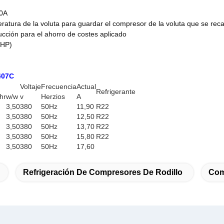
10A
ratura de la voluta para guardar el compresor de la voluta que se rec
ción para el ahorro de costes aplicado
 HP)
407C
Voltaje
Frecuencia
Actual
Refrigerante
hr
w/w
v
Herzios
A
3,50
380
50Hz
11,90
R22
3,50
380
50Hz
12,50
R22
3,50
380
50Hz
13,70
R22
3,50
380
50Hz
15,80
R22
3,50
380
50Hz
17,60
Refrigeración De Compresores De Rodillo
Com