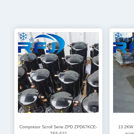
Compresor Scroll Serie ZPD ZPD67KCE-
13.2KW 
TF5-522
acú