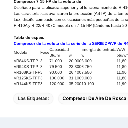
Compresor 7-15 HP de la voluta de
Diseñado para la eficacia superior y el funcionamiento de R-4
Las características avanzaron la protección (ASTP) de la tempe
Luz, diseño compacto con colocaciones más pequeñas de la suc
R-410A y R-22/R-407C modela en 7-15 HP (tándems hasta 30
Tabla de espec.
Compresor de la voluta de la serie de la SERIE ZP/VP de R
Capacidad
Energía de entrada
W/W
Modelo
Fase
Btu/hr
w
w
btu/w*
VR84KS-TFP
3
71.000
20.900
6.000
11,80
VR94KS-TFP
3
79.500
23.300
6.750
11,80
VR108KS-TFP
3
90.000
26.400
7.550
11,90
VR125KS-TFP
3
106.000
31.100
9.000
11,80
VR144KS-TFP
3
120.000
35.200
10.100
11,90
Las Etiquetas:
Compresor De Aire De Rosca