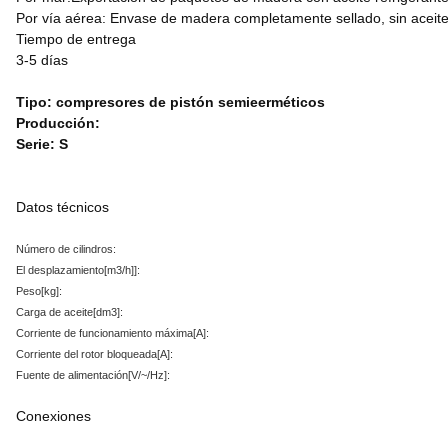
Por vía aérea: Envase de madera completamente sellado, sin aceite 
Tiempo de entrega
3-5 días
Tipo: compresores de pistón semieerméticos
Producción:
Serie: S
Datos técnicos
Número de cilindros:
El desplazamiento
[m3/h]
]:
Peso
[kg
]:
Carga de aceite
[dm3
]:
Corriente de funcionamiento máxima
[A
]:
Corriente del rotor bloqueada
[A
]:
Fuente de alimentación
[V/~/Hz
]:
Conexiones