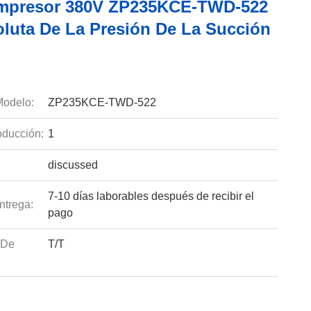
mpresor 380V ZP235KCE-TWD-522
oluta De La Presión De La Succión
odelo:
ZP235KCE-TWD-522
ducción:
1
discussed
7-10 días laborables después de recibir el
ntrega:
pago
 De
T/T