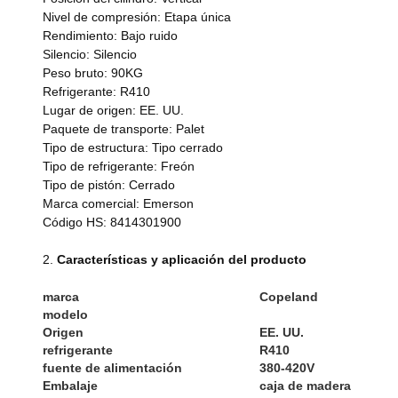
Nivel de compresión: Etapa única
Rendimiento: Bajo ruido
Silencio: Silencio
Peso bruto: 90KG
Refrigerante: R410
Lugar de origen: EE. UU.
Paquete de transporte: Palet
Tipo de estructura: Tipo cerrado
Tipo de refrigerante: Freón
Tipo de pistón: Cerrado
Marca comercial: Emerson
Código HS: 8414301900
2.
Características y aplicación del producto
marca
C
opeland
modelo
Origen
EE. UU.
refrigerante
R
410
fuente de alimentación
380-420
V
Embalaje
caja de madera