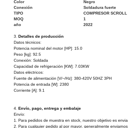
Color
Negro
Conexión
Soldadura fuerte
TIPO
COMPRESOR SCROLL
MOQ
1
año
20
2
2
3.
Detalles de producción
Datos técnicos:
Potencia nominal del motor [HP]: 15.0
Peso [kg]: 92.5
Conexión: Soldada
Capacidad de refrigeración [KW]: 7.03KW
Datos eléctricos:
Fuente de alimentación [V/~/Hz]: 380-420V 50HZ 3PH
Potencia de entrada [W]: 2380
Corriente [A]: 9.1
4.
Envío, pago, entrega y embalaje
Envío:
1. Para pedidos de muestra en stock, nuestro objetivo es envia
2. Para cualquier pedido al por mayor, generalmente enviamos 