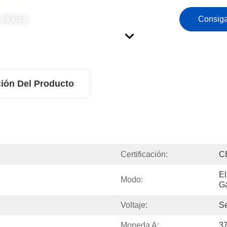
Consiga
ión Del Producto
Certificación:
C
El
Modo:
Ga
Voltaje:
Se
Moneda A:
3