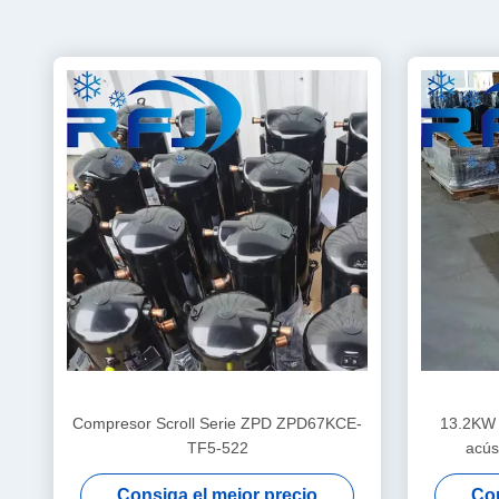
Compresor Scroll Serie ZPD ZPD67KCE-
13.2KW 
TF5-522
acú
Consiga el mejor precio
Con