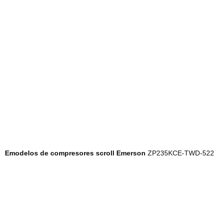
E
modelos de compresores scroll Emerson
ZP235KCE-TWD-522