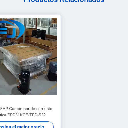
5HP Compresor de corriente
stica ZPD61KCE-TFD-522
siga el mejor precio