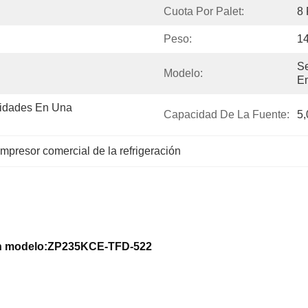
Cuota Por Palet:
8 
Peso:
14
Se
Modelo:
E
idades En Una 
Capacidad De La Fuente:
5,
mpresor comercial de la refrigeración
ión modelo:ZP235KCE-TFD-522