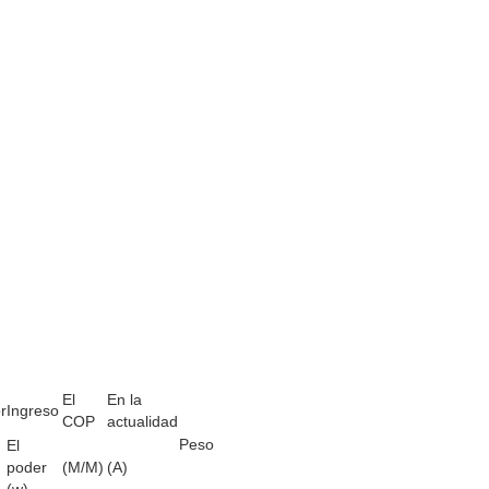
El
En la
r
Ingreso
COP
actualidad
Peso
El
poder
(M/M)
(A)