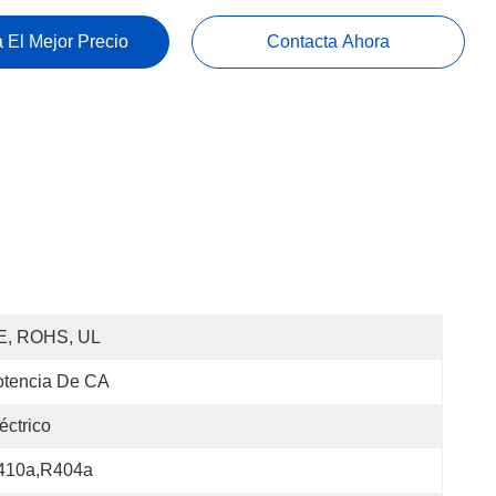
 El Mejor Precio
Contacta Ahora
E, ROHS, UL
otencia De CA
éctrico
410a,R404a