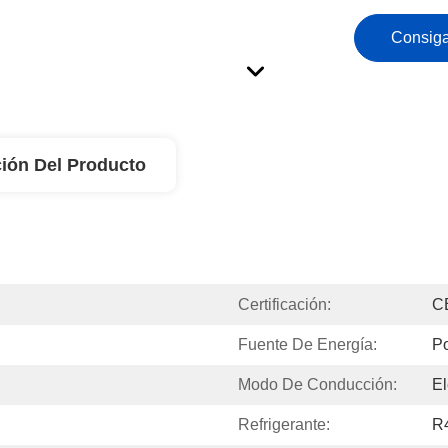
Consiga
ión Del Producto
Certificación:
C
Fuente De Energía:
P
Modo De Conducción:
El
Refrigerante:
R