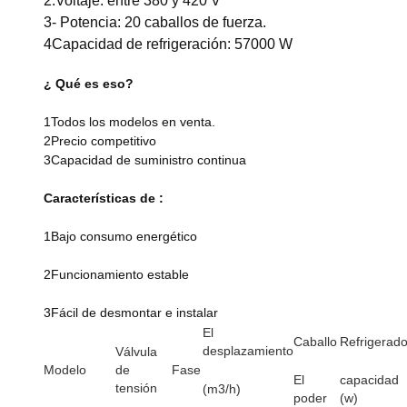
2.Voltaje: entre 380 y 420 V
3- Potencia: 20 caballos de fuerza.
4Capacidad de refrigeración: 57000 W
¿ Qué es eso?
1Todos los modelos en venta.
2Precio competitivo
3Capacidad de suministro continua
Características de :
1Bajo consumo energético
2Funcionamiento estable
3Fácil de desmontar e instalar
El
Caballo
Refrigerado
desplazamiento
Válvula
Modelo
de
Fase
El
capacidad
tensión
(m3/h)
poder
(w)