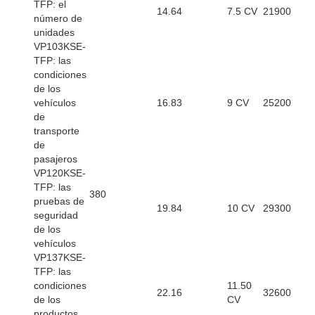
TFP: el
14.64
7.5 CV
21900
número de
unidades
VP103KSE-
TFP: las
condiciones
de los
vehículos
16.83
9 CV
25200
de
transporte
de
pasajeros
VP120KSE-
TFP: las
380
pruebas de
19.84
10 CV
29300
seguridad
de los
vehículos
VP137KSE-
TFP: las
condiciones
11.50
22.16
32600
de los
CV
productos