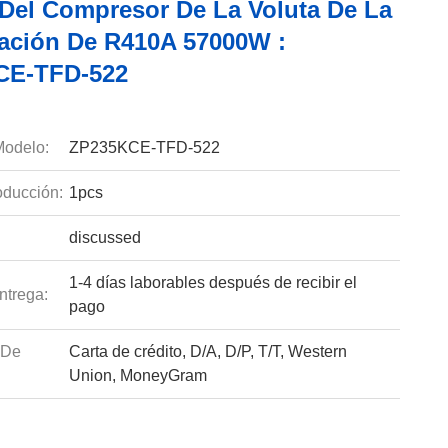
Del Compresor De La Voluta De La
ración De R410A 57000W :
CE-TFD-522
odelo:
ZP235KCE-TFD-522
ducción:
1pcs
discussed
1-4 días laborables después de recibir el
ntrega:
pago
 De
Carta de crédito, D/A, D/P, T/T, Western
Union, MoneyGram