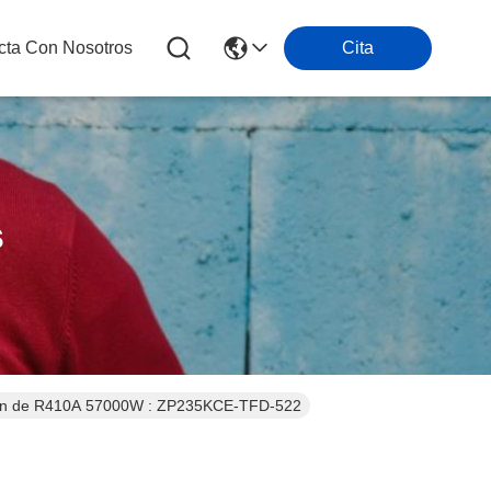
cta Con Nosotros
Cita
s
ación de R410A 57000W : ZP235KCE-TFD-522