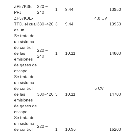
ZP57K3E-
220 ~
1
9.44
13950
PFJ
240
ZP57K3E-
4.8 CV
TFD, el cual
380~420
3
9.44
13950
es un
Se trata de
un sistema
de control
220 ~
de las
1
10.11
14800
240
emisiones
de gases de
escape.
Se trata de
un sistema
de control
5 CV
de las
380~420
3
10.11
14700
emisiones
de gases de
escape.
Se trata de
un sistema
220 ~
de control
1
10.96
16200