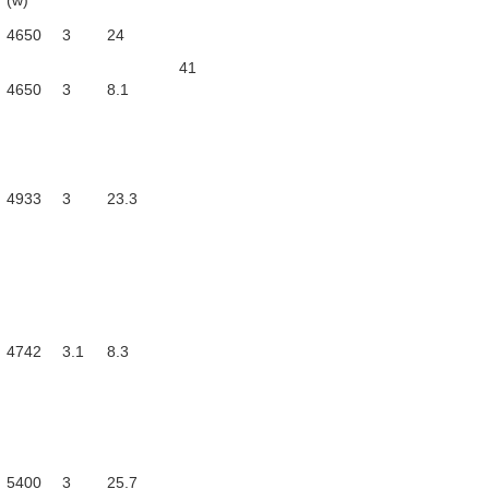
(w)
4650
3
24
41
4650
3
8.1
4933
3
23.3
4742
3.1
8.3
5400
3
25.7