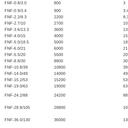
FNF-0.8/3.0
800
3
FNF-0.9/3.4
900
3,
FNF-2.2/8.3
2200
8,
FNF-2.7/10
2700
10
FNF-3.6/13.3
3600
13
FNF-4.0/15
4000
15
FNF-5.0/18.5
5000
18
FNF-6.0/21
6000
21
FNF-5.5/20
5500
20
FNF-8.8/30
8800
30
FNF-10.8/39
10800
39
FNF-14.0/49
14000
49
FNF-15.2/53
15200
53
FNF-19.0/63
19000
63
FNF-24.2/88
24200
88
FNF-28.8/105
28800
10
FNF-36.0/130
36000
13