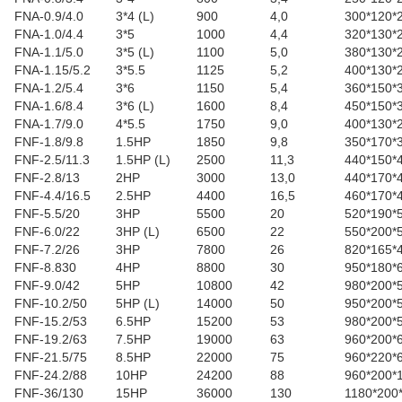
FNA-0.9/4.0
3*4 (L)
900
4,0
300*120*
FNA-1.0/4.4
3*5
1000
4,4
320*130*
FNA-1.1/5.0
3*5 (L)
1100
5,0
380*130*
FNA-1.15/5.2
3*5.5
1125
5,2
400*130*
FNA-1.2/5.4
3*6
1150
5,4
360*150*
FNA-1.6/8.4
3*6 (L)
1600
8,4
450*150*
FNA-1.7/9.0
4*5.5
1750
9,0
400*130*
FNF-1.8/9.8
1.5HP
1850
9,8
350*170*
FNF-2.5/11.3
1.5HP (L)
2500
11,3
440*150*
FNF-2.8/13
2HP
3000
13,0
440*170*
FNF-4.4/16.5
2.5HP
4400
16,5
460*170*
FNF-5.5/20
3HP
5500
20
520*190*
FNF-6.0/22
3HP (L)
6500
22
550*200*
FNF-7.2/26
3HP
7800
26
820*165*
FNF-8.830
4HP
8800
30
950*180*
FNF-9.0/42
5HP
10800
42
980*200*
FNF-10.2/50
5HP (L)
14000
50
950*200*
FNF-15.2/53
6.5HP
15200
53
980*200*
FNF-19.2/63
7.5HP
19000
63
960*200*
FNF-21.5/75
8.5HP
22000
75
960*220*
FNF-24.2/88
10HP
24200
88
960*200*
FNF-36/130
15HP
36000
130
1180*200