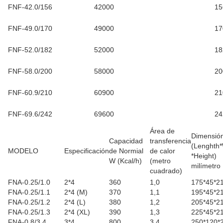
FNF-42.0/156
42000
15
FNF-49.0/170
49000
17
FNF-52.0/182
52000
18
FNF-58.0/200
58000
20
FNF-60.9/210
60900
21
FNF-69.6/242
69600
24
Área de
Dimensió
Capacidad
transferencia
(Lenghth*
MODELO
Especificación
de Normial
de calor
*Height)
W (Kcal/h)
(metro
milímetro
cuadrado
)
FNA-0.25/1.0
2*4
360
1,0
175*45*2
FNA-0.25/1.1
2*4 (M)
370
1,1
195*45*2
FNA-0.25/1.2
2*4 (L)
380
1,2
205*45*2
FNA-0.25/1.3
2*4 (XL)
390
1,3
225*45*2
FNA-0.8/3.4
3*4
800
3,4
250*120*