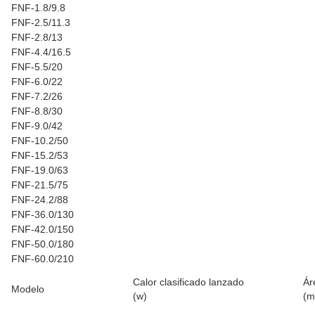
FNF-1.8/9.8
FNF-2.5/11.3
FNF-2.8/13
FNF-4.4/16.5
FNF-5.5/20
FNF-6.0/22
FNF-7.2/26
FNF-8.8/30
FNF-9.0/42
FNF-10.2/50
FNF-15.2/53
FNF-19.0/63
FNF-21.5/75
FNF-24.2/88
FNF-36.0/130
FNF-42.0/150
FNF-50.0/180
FNF-60.0/210
Calor clasificado lanzado
Ár
Modelo
(w)
(m