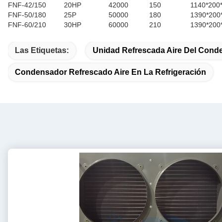
FNF-42/150
20HP
42000
150
1140*200
FNF-50/180
25P
50000
180
1390*200
FNF-60/210
30HP
60000
210
1390*200
Las Etiquetas:
Unidad Refrescada Aire Del Cond
Condensador Refrescado Aire En La Refrigeración