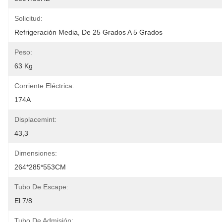
Solicitud:
Refrigeración Media, De 25 Grados A 5 Grados
Peso:
63 Kg
Corriente Eléctrica:
174A
Displacemint:
43,3
Dimensiones:
264*285*553CM
Tubo De Escape:
El 7/8
Tubo De Admisión: