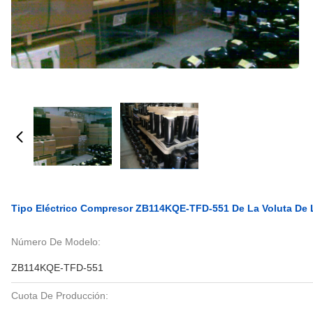
Tipo Eléctrico Compresor ZB114KQE-TFD-551 De La Voluta De L
Número De Modelo:
ZB114KQE-TFD-551
Cuota De Producción: