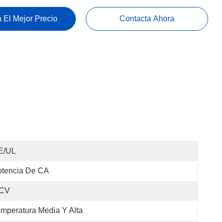
 El Mejor Precio
Contacta Ahora
E/UL
otencia De CA
 CV
mperatura Media Y Alta