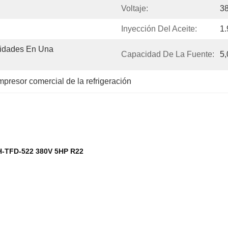
Voltaje:
3
Inyección Del Aceite:
1.
idades En Una 
Capacidad De La Fuente:
5,
presor comercial de la refrigeración
KH-TFD-522 380V 5HP R22