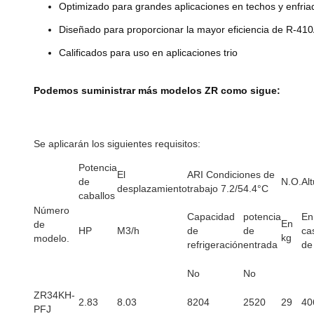
Optimizado para grandes aplicaciones en techos y enfria
Diseñado para proporcionar la mayor eficiencia de R-41
Calificados para uso en aplicaciones trio
Podemos suministrar más modelos ZR como sigue:
Se aplicarán los siguientes requisitos:
Potencia
El
ARI Condiciones de
de
N.O.
Al
desplazamiento
trabajo 7.2/54.4°C
caballos
Número
Capacidad
potencia
En
En
de
HP
M3/h
de
de
ca
kg
modelo.
refrigeración
entrada
de
No
No
ZR34KH-
2.83
8.03
8204
2520
29
40
PFJ