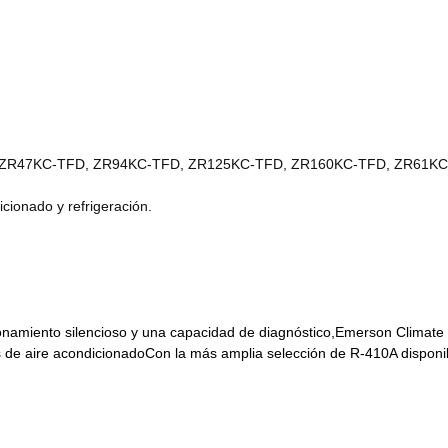
, ZR47KC-TFD, ZR94KC-TFD, ZR125KC-TFD, ZR160KC-TFD, ZR61KC
cionado y refrigeración.
cionamiento silencioso y una capacidad de diagnóstico,Emerson Climat
 de aire acondicionadoCon la más amplia selección de R-410A disponi