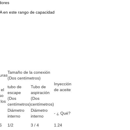
dores
0A en este rango de capacidad
Tamaño de la conexión
turas
(Dos centímetros)
Inyección
tubo de
Tubo de
 el
de aceite
escape
aspiración
so
(Dos
(Dos
 los
centímetros)
centímetros)
Diámetro
Diámetro
- ¿ Qué?
interno
interno
6
1/2
3 / 4
1.24