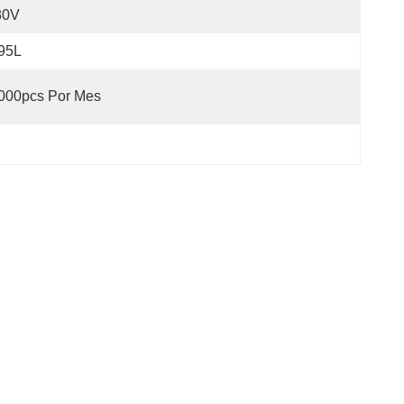
80V
95L
000pcs Por Mes