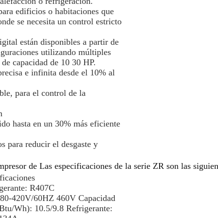
alefacción o refrigeración.
para edificios o habitaciones que
de se necesita un control estricto
ital están disponibles a partir de
guraciones utilizando múltiples
 de capacidad de 10 30 HP.
ecisa e infinita desde el 10% al
le, para el control de la
n
do hasta en un 30% más eficiente
s para reducir el desgaste y
mpresor de
Las especificaciones de la serie ZR son las siguien
ficaciones
igerante: R407C
 380-420V/60HZ 460V Capacidad
tu/Wh): 10.5/9.8 Refrigerante: