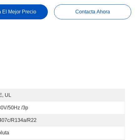
 El Mejor Precio
Contacta Ahora
E, UL
80V/50Hz /3p
407c/R134a/R22
luta