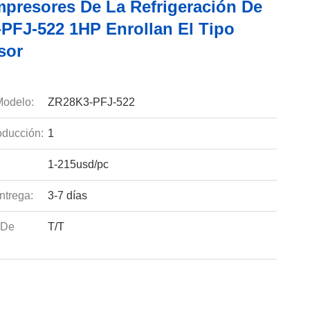
presores De La Refrigeración De
PFJ-522 1HP Enrollan El Tipo
sor
odelo:
ZR28K3-PFJ-522
ducción:
1
1-215usd/pc
ntrega:
3-7 días
 De
T/T