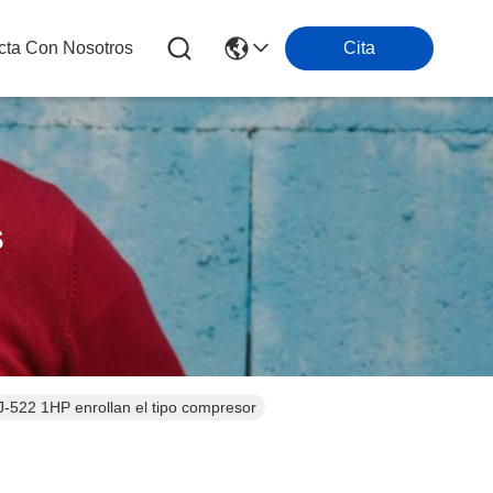
cta Con Nosotros
Cita
s
Los compresores de la refrigeración de ZR28K3-PFJ-522 1HP enrollan el tipo compresor