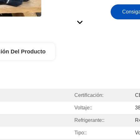
Consiga
ión Del Producto
Certificación:
C
Voltaje::
3
Refrigerante::
R
Tipo::
Vo