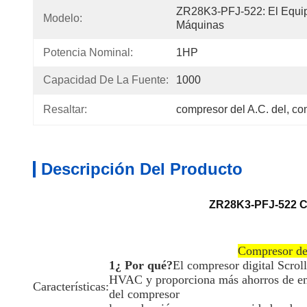
ZR28K3-PFJ-522: El Equip
Modelo:
Máquinas
Potencia Nominal:
1HP
Capacidad De La Fuente:
1000
Resaltar:
compresor del A.C. del
, 
com
Descripción Del Producto
ZR28K3-PFJ-522 Co
Compresor de 
1¿ Por qué?
El compresor digital Scroll
HVAC y proporciona más ahorros de ene
Características:
del compresor