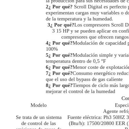
la producción para sus necesidades de c
2¿ Por qué?
Scroll Digital es perfecto 
experimentan cargas muy variables o don
de la temperatura y la humedad.
3¿ Por qué?
Los compresores Scroll Dig
3 15 HP y se pueden aplicar en confi
compresores que ofrecen rangos
4¿ Por qué?
Modulación de capacidad pr
100%
5¿ Por qué?
Modulación simple y variab
temperatura dentro de 0,5 °F
6¿ Por qué?
Menor coste de explotació
7¿ Por qué?
Consumo energético reduci
que el uso del bypass de gas caliente
8¿ Por qué?
Tiempos de ciclo más largo
mejorar el control de la humedad
Co
Modelo
Especi
Agente refr
Se trata de un sistema
Fuente eléctrica: Ph3 50HZ
de control de las
(Btu/h): 17500/20800 EER (B