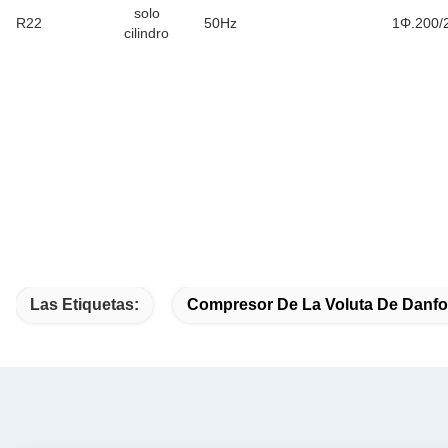
solo
R22
50Hz
1Φ.200/
cilindro
Las Etiquetas:
Compresor De La Voluta De Danf