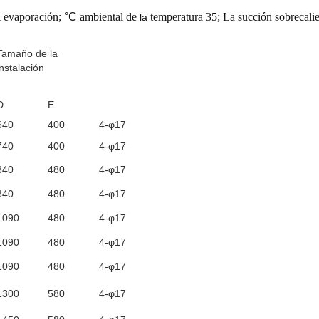
evaporación;
°C
ambiental de
temperatura 35; La succión sobrecali
a
la
Tamaño de la
instalación
D
E
640
400
4-φ17
740
400
4-φ17
840
480
4-φ17
840
480
4-φ17
1090
480
4-φ17
1090
480
4-φ17
1090
480
4-φ17
1300
580
4-φ17