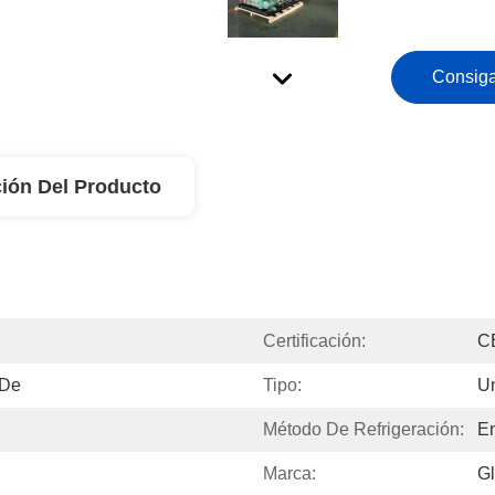
Consiga
ión Del Producto
Certificación:
C
 De
Tipo:
U
Método De Refrigeración:
En
Marca:
Gl