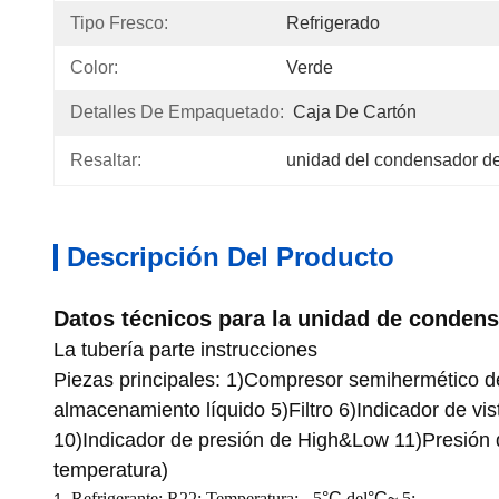
Tipo Fresco:
Refrigerado
Color:
Verde
Detalles De Empaquetado:
Caja De Cartón
Resaltar:
unidad del condensador d
Descripción Del Producto
Datos técnicos para la unidad de condens
La tubería parte instrucciones
Piezas principales: 1)Compresor semihermético de
almacenamiento líquido 5)Filtro 6)Indicador de vi
10)Indicador de presión de High&Low 11)Presión del
temperatura)
Refrigerante: R22; Temperatura: - 5
°C
del
°C~
5;