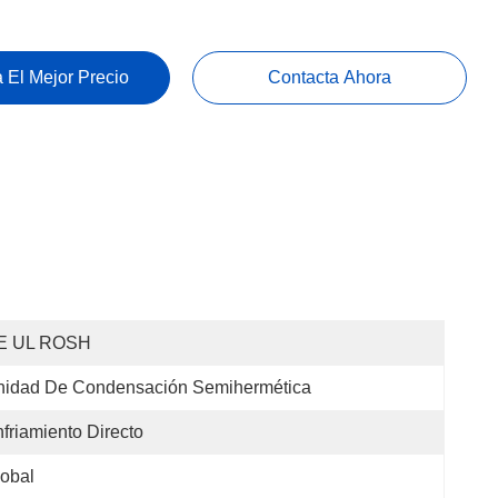
 El Mejor Precio
Contacta Ahora
E UL ROSH
nidad De Condensación Semihermética
friamiento Directo
obal