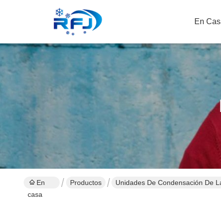
En Cas
En
Productos
Unidades De Condensación De La
casa