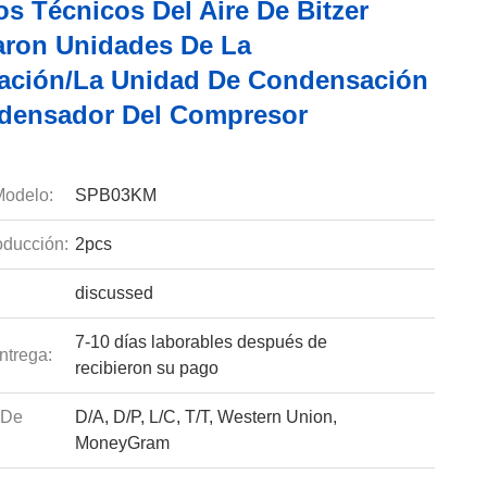
s Técnicos Del Aire De Bitzer
aron Unidades De La
ración/la Unidad De Condensación
densador Del Compresor
odelo:
SPB03KM
ducción:
2pcs
discussed
7-10 días laborables después de
ntrega:
recibieron su pago
 De
D/A, D/P, L/C, T/T, Western Union,
MoneyGram