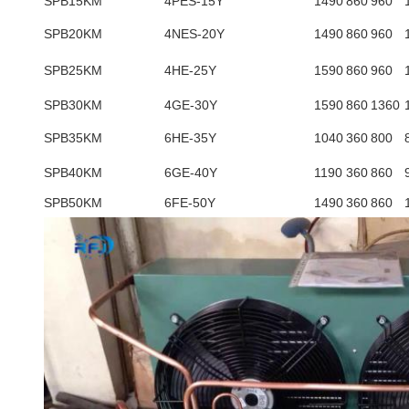
SPB15KM
4PES-15Y
1490
860
960
SPB20KM
4NES-20Y
1490
860
960
SPB25KM
4HE-25Y
1590
860
960
SPB30KM
4GE-30Y
1590
860
1360
SPB35KM
6HE-35Y
1040
360
800
SPB40KM
6GE-40Y
1190
360
860
SPB50KM
6FE-50Y
1490
360
860