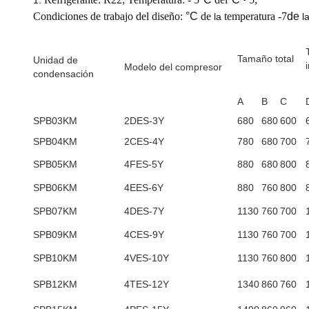
1.
Condiciones de trabajo del diseño:
°C
de
temperatura -7
de
la
l
Tamaño total
Unidad de
Modelo del compresor
condensación
A
B
C
SPB03KM
2DES-3Y
680
680
600
SPB04KM
2CES-4Y
780
680
700
SPB05KM
4FES-5Y
880
680
800
SPB06KM
4EES-6Y
880
760
800
SPB07KM
4DES-7Y
1130
760
700
SPB09KM
4CES-9Y
1130
760
700
SPB10KM
4VES-10Y
1130
760
800
SPB12KM
4TES-12Y
1340
860
760