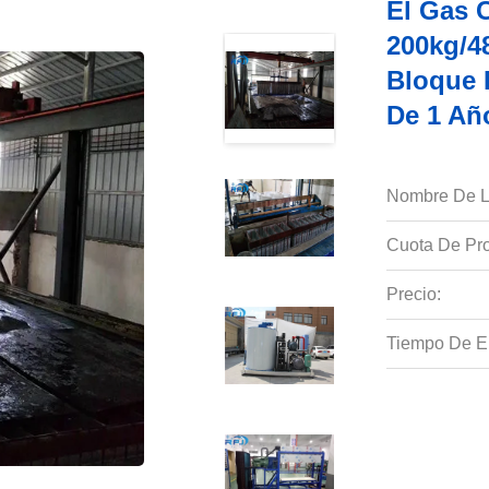
El Gas 
200kg/4
Bloque 
De 1 Añ
Nombre De L
Cuota De Pro
Precio:
Tiempo De E