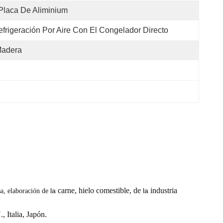
Placa De Aliminium
frigeración Por Aire Con El Congelador Directo
adera
carne, hielo comestible, de
industria
la
la
a, elaboración de
 Italia, Japón.