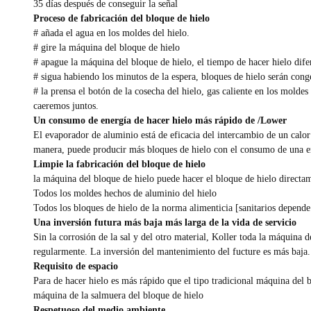
35 días después de conseguir la señal
Proceso de fabricación del bloque de hielo
# añada el agua en los moldes del hielo.
# gire la máquina del bloque de hielo
# apague la máquina del bloque de hielo, el tiempo de hacer hielo difer
# sigua habiendo los minutos de la espera, bloques de hielo serán con
# la prensa el botón de la cosecha del hielo, gas caliente en los molde
caeremos juntos.
Un consumo de energía de hacer hielo más rápido de /Lower
El evaporador de aluminio está de eficacia del intercambio de un calo
manera, puede producir más bloques de hielo con el consumo de una e
Limpie la fabricación del bloque de hielo
la máquina del bloque de hielo puede hacer el bloque de hielo directa
Todos los moldes hechos de aluminio del hielo
Todos los bloques de hielo de la norma alimenticia [sanitarios depende
Una inversión futura más baja más larga de la vida de servicio
Sin la corrosión de la sal y del otro material, Koller toda la máquina 
regularmente. La inversión del mantenimiento del fucture es más baja.
Requisito de espacio
Para de hacer hielo es más rápido que el tipo tradicional máquina del 
máquina de la salmuera del bloque de hielo
Respetuoso del medio ambiente