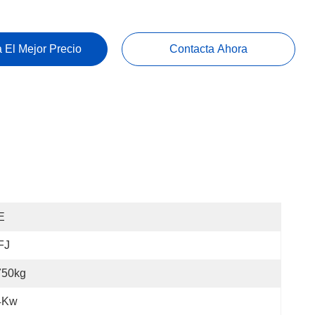
 El Mejor Precio
Contacta Ahora
E
FJ
750kg
4Kw