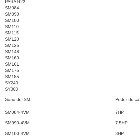
PARA R22
SM084
SM090
SM100
SM110
SM115
SM120
SM125
SM148
SM160
SM161
SM175
SM185
SY240
SY300
Serie del SM
Poder de ca
SM084-4VM
7HP
SM090-4VM
7.5HP
SM100-4VM
8HP