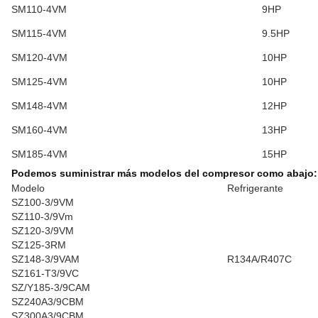
SM110-4VM
9HP
SM115-4VM
9.5HP
SM120-4VM
10HP
SM125-4VM
10HP
SM148-4VM
12HP
SM160-4VM
13HP
SM185-4VM
15HP
Podemos suministrar más modelos del compresor como abajo:
Modelo
Refrigerante
SZ100-3/9VM
SZ110-3/9Vm
SZ120-3/9VM
SZ125-3RM
SZ148-3/9VAM
R134A/R407C
SZ161-T3/9VC
SZ/Y185-3/9CAM
SZ240A3/9CBM
SZ300A3/9CBM