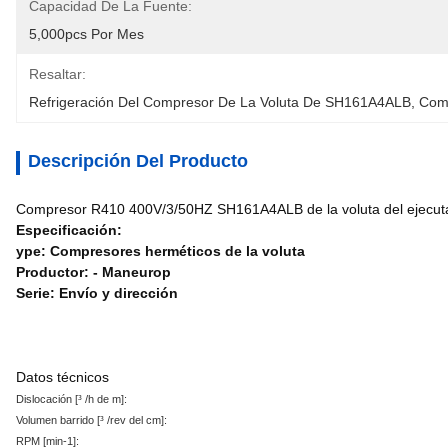
Capacidad De La Fuente:
5,000pcs Por Mes
Resaltar:
Refrigeración Del Compresor De La Voluta De SH161A4ALB
, 
Comp
Descripción Del Producto
Compresor R410 400V/3/50HZ SH161A4ALB de la voluta del ejecutan
Especificación:
ype: Compresores herméticos de la voluta
Productor: - Maneurop
Serie: Envío y dirección
Datos técnicos
Dislocación [³ /h de m]:
Volumen barrido [³ /rev del cm]:
RPM [min-1
]: