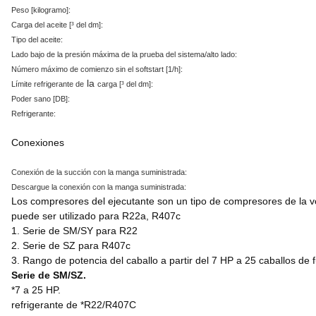
Peso [kilogramo]:
Carga del aceite [³ del dm]:
Tipo del aceite:
Lado bajo de la presión máxima de la prueba del sistema/alto lado:
Número máximo de comienzo sin el softstart [1/h]:
la
Límite refrigerante de
carga [³ del dm]:
Poder sano [DB]:
Refrigerante:
Conexiones
Conexión de la succión con la manga suministrada:
Descargue la conexión con la manga suministrada:
Los compresores del ejecutante son un tipo de compresores de la 
puede ser utilizado para R22a, R407c
1. Serie de SM/SY para R22
2. Serie de SZ para R407c
3. Rango de potencia del caballo a partir del 7 HP a 25 caballos de 
Serie de SM/SZ.
*7 a 25 HP.
refrigerante de *R22/R407C