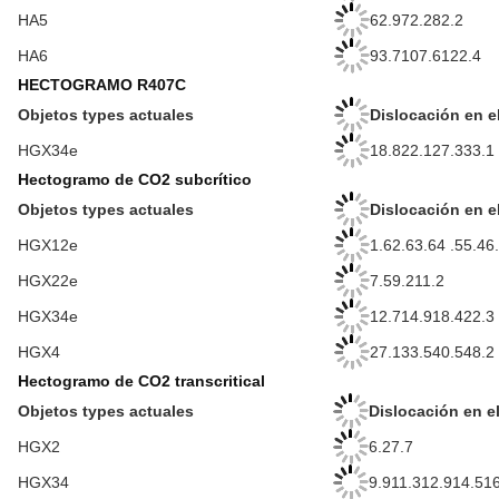
HA5
62.972.282.2
HA6
93.7107.6122.4
HECTOGRAMO R407C
Objetos types actuales
Dislocación en e
HGX34e
18.822.127.333.1
Hectogramo de CO2 subcrítico
Objetos types actuales
Dislocación en e
HGX12e
1.62.63.64 .55.46
HGX22e
7.59.211.2
HGX34e
12.714.918.422.3
HGX4
27.133.540.548.2
Hectogramo de CO2 transcritical
Objetos types actuales
Dislocación en el
HGX2
6.27.7
HGX34
9.911.312.914.51