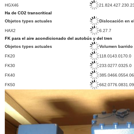
HGX46
21.824.427.230.2
Ha de CO2 transcritical
Objetos types actuales
Dislocación en e
HAX2
6.27.7
FK para el aire acondicionado del autobús y del tren
Objetos types actuales
Volumen barrido
FK20
118.0143.0170.0
FK30
233.0277.0325.0
FK40
385.0466.0554.06
FK50
662.0776.0831.09