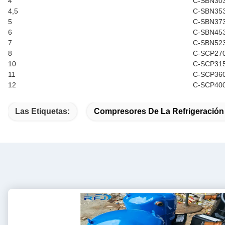
4
C-SBN30
4,5
C-SBN35
5
C-SBN37
6
C-SBN45
7
C-SBN52
8
C-SCP27
10
C-SCP31
11
C-SCP36
12
C-SCP40
Las Etiquetas:
Compresores De La Refrigeración