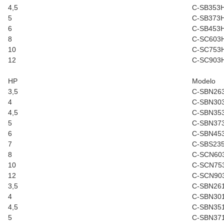
4,5
C-SB353
5
C-SB373
6
C-SB453
8
C-SC603
10
C-SC753
12
C-SC903
HP
Modelo
3,5
C-SBN26
4
C-SBN30
4,5
C-SBN35
5
C-SBN37
6
C-SBN45
7
C-SBS23
8
C-SCN60
10
C-SCN75
12
C-SCN90
3,5
C-SBN26
4
C-SBN30
4,5
C-SBN35
5
C-SBN37