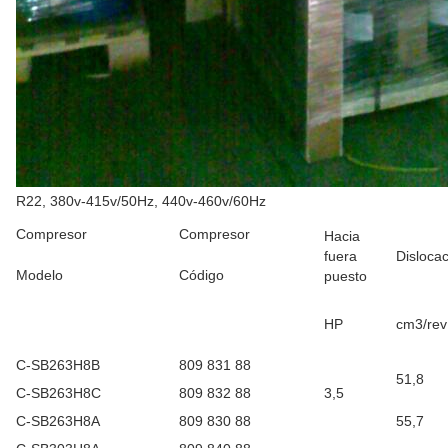
R22, 380v-415v/50Hz, 440v-460v/60Hz
Compresor
Compresor
Hacia
fuera
Disloca
Modelo
Código
puesto
HP
cm3/rev
C-SB263H8B
809 831 88
51,8
C-SB263H8C
809 832 88
3,5
C-SB263H8A
809 830 88
55,7