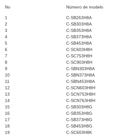
No
Número de modelo
1
C-SB263H8A
2
C-SB303H8A
3
C-SB353H8A
4
C-SB373H8A
5
C-SB453H8A
6
C-SC603H8H
7
C-SC753H8H
8
C-SC903H8H
9
C-SBN303H8A
10
C-SBN373H8A
11
C-SBN453H8A
12
C-SCN603H8H
13
C-SCN753H8H
14
C-SCN763H8H
15
C-SB303H8G
16
C-SB353H8G
17
C-SB373H8G
18
C-SB453H8G
19
C-SC603H8K