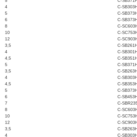
5
C-SB371
4
C-SB303
5
C-SB373
6
C-SB373
8
C-SC603
10
C-SC753
12
C-SC903
3,5
C-SB261
4
C-SB301
4,5
C-SB351
5
C-SB371
3,5
C-SB263
4
C-SB303
4,5
C-SB353
5
C-SB373
6
C-SB453
7
C-SBR23
8
C-SC603
10
C-SC753
12
C-SC903
3,5
C-SB263
4
C-SB303