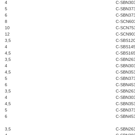
4
C-SBN30
5
C-SBN37
6
C-SBN37
8
C-SCN60
10
C-SCN75
12
C-SCN90
3,5
C-SBS12
4
C-SBS14
4,5
C-SBS16
3,5
C-SBN26
4
C-SBN30
4,5
C-SBN35
5
C-SBN37
6
C-SBN45
3,5
C-SBN26
4
C-SBN30
4,5
C-SBN35
5
C-SBN37
6
C-SBN45
3,5
C-SBN26